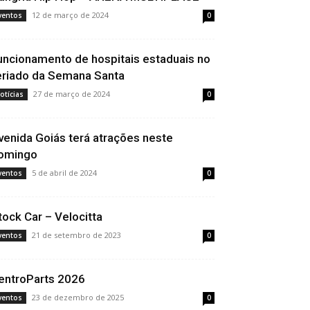
12 de março de 2024
ventos
0
uncionamento de hospitais estaduais no
eriado da Semana Santa
27 de março de 2024
otícias
0
venida Goiás terá atrações neste
omingo
5 de abril de 2024
ventos
0
tock Car – Velocitta
21 de setembro de 2023
ventos
0
entroParts 2026
23 de dezembro de 2025
ventos
0