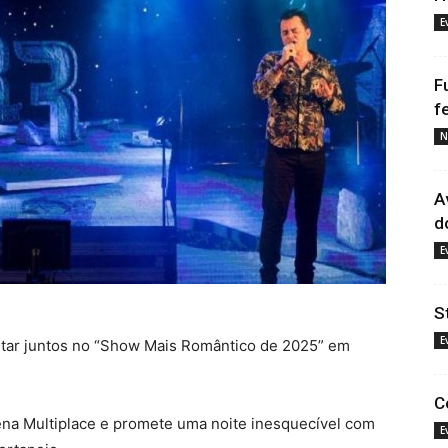
E
F
f
N
A
d
E
S
E
entar juntos no “Show Mais Romântico de 2025” em
C
ena Multiplace e promete uma noite inesquecível com
E