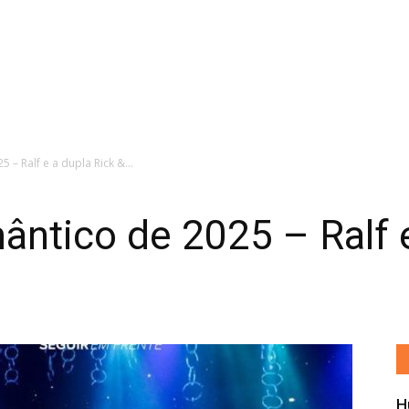
– Ralf e a dupla Rick &...
ntico de 2025 – Ralf e
H