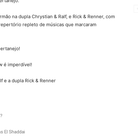
ertanejo.
irmão na dupla Chrystian & Ralf, e Rick & Renner, com
 repertório repleto de músicas que marcaram
sertanejo!
w é imperdível!
f e a dupla Rick & Renner
l?
s El Shaddai