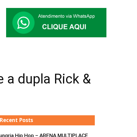
 a dupla Rick &
Recent Posts
ungria Hip Hop – ARENA MULTIPLACE