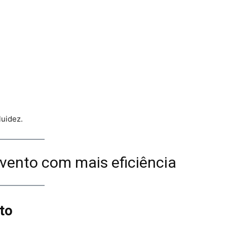
luidez.
ento com mais eficiência
nto