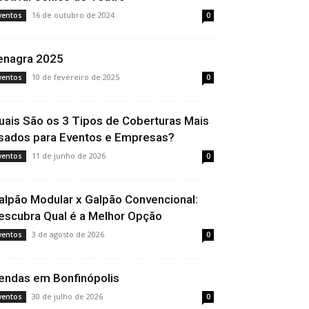
16 de outubro de 2024
ventos
0
enagra 2025
10 de fevereiro de 2025
ventos
0
uais São os 3 Tipos de Coberturas Mais
sados para Eventos e Empresas?
11 de junho de 2026
ventos
0
alpão Modular x Galpão Convencional:
escubra Qual é a Melhor Opção
3 de agosto de 2026
ventos
0
endas em Bonfinópolis
30 de julho de 2026
ventos
0