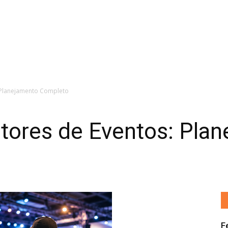
 Planejamento Completo
utores de Eventos: Pla
F