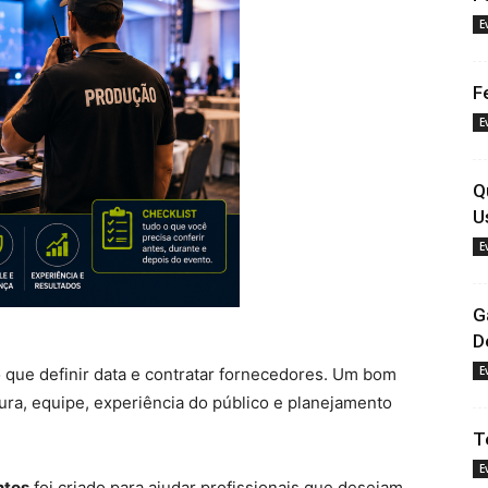
E
F
E
Q
U
E
G
D
E
 que definir data e contratar fornecedores. Um bom
tura, equipe, experiência do público e planejamento
T
E
ntos
foi criado para ajudar profissionais que desejam