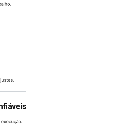
balho.
justes.
fiáveis
 execução.