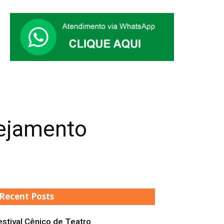
nejamento
Recent Posts
estival Cênico de Teatro