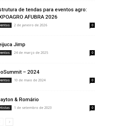
strutura de tendas para eventos agro:
XPOAGRO AFUBRA 2026
2 de janeiro de 2026
ventos
0
eijuca Jimp
24 de março de 2025
ventos
0
ioSummit – 2024
10 de maio de 2024
ventos
0
layton & Romário
1 de setembro de 2023
rtistas
0