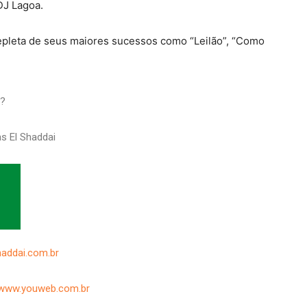
DJ Lagoa.
epleta de seus maiores sucessos como “Leilão”, “Como
l?
s El Shaddai
haddai.com.br
www.youweb.com.br