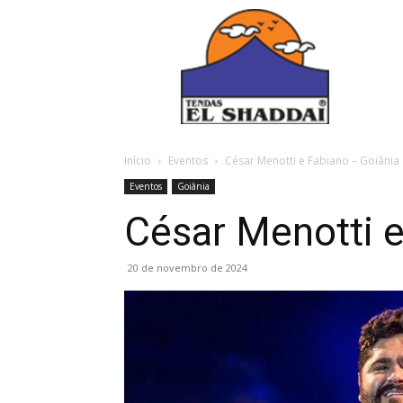
Início
Eventos
César Menotti e Fabiano – Goiânia
Eventos
Goiânia
César Menotti e
20 de novembro de 2024