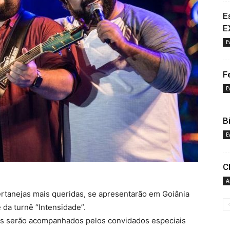
E
E
E
F
E
B
E
C
A
rtanejas mais queridas, se apresentarão em Goiânia
da turnê “Intensidade”.
les serão acompanhados pelos convidados especiais