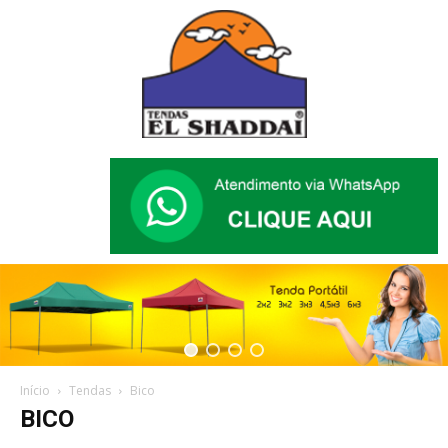
Início
Tendas
Bico
BICO