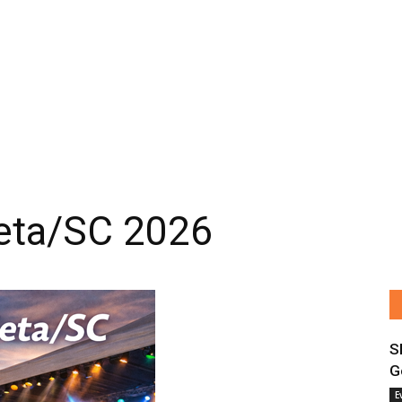
eta/SC 2026
S
G
E