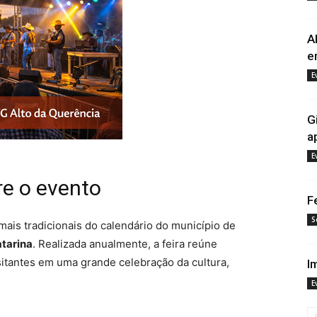
A
e
E
G
a
E
re o evento
F
S
ais tradicionais do calendário do município de
tarina
. Realizada anualmente, a feira reúne
sitantes em uma grande celebração da cultura,
I
E