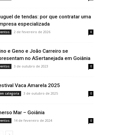
luguel de tendas: por que contratar uma
mpresa especializada
2 de fevereiro de 2026
ventos
0
ino e Geno e João Carreiro se
presentam no ASertanejada em Goiânia
3 de outubro de 2023
ventos
0
estival Vaca Amarela 2025
3 de outubro de 2025
em categoria
0
merso Mar – Goiânia
14 de fevereiro de 2024
ventos
0