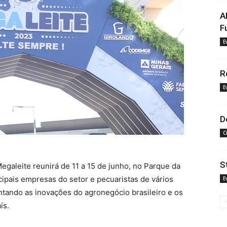
A
F
E
R
E
D
C
S
 Megaleite reunirá de 11 a 15 de junho, no Parque da
cipais empresas do setor e pecuaristas de vários
E
ntando as inovações do agronegócio brasileiro e os
ís.