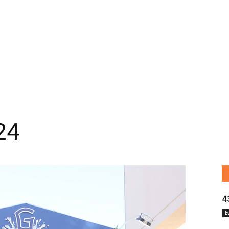
24
4
E