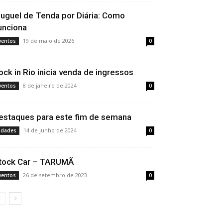
luguel de Tenda por Diária: Como
unciona
19 de maio de 2026
ventos
0
ock in Rio inicia venda de ingressos
8 de janeiro de 2024
ventos
0
estaques para este fim de semana
14 de junho de 2024
idades
0
tock Car – TARUMÃ
26 de setembro de 2023
ventos
0