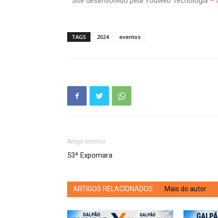
Site desenvolvido pela Youweb Tecnologia –
TAGS
2024
eventos
Artigo anterior
53ª Expomara
ARTIGOS RELACIONADOS
Mais do autor