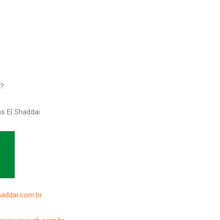
l?
s El Shaddai
haddai.com.br