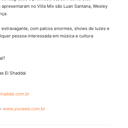
se apresentaram no Villa Mix são Luan Santana, Wesley
nça.
o extravagante, com palcos enormes, shows de luzes e
alquer pessoa interessada em música e cultura
al?
s El Shaddai
shaddai.com.br
 –
www.youweb.com.br