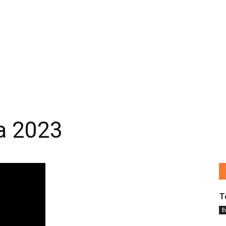
ia 2023
T
E