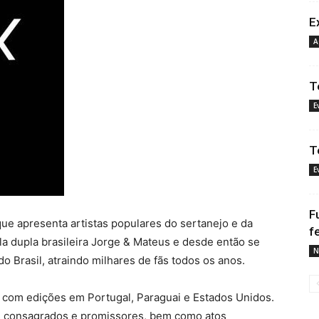
E
A
T
E
T
E
F
 que apresenta artistas populares do sertanejo e da
f
ela dupla brasileira Jorge & Mateus e desde então se
N
o Brasil, atraindo milhares de fãs todos os anos.
l, com edições em Portugal, Paraguai e Estados Unidos.
tas consagrados e promissores, bem como atos