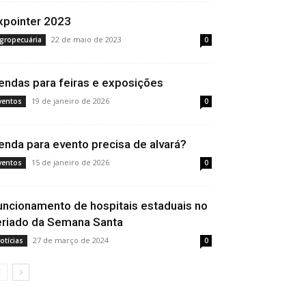
xpointer 2023
22 de maio de 2023
gropecuária
0
endas para feiras e exposições
19 de janeiro de 2026
ventos
0
enda para evento precisa de alvará?
15 de janeiro de 2026
ventos
0
uncionamento de hospitais estaduais no
eriado da Semana Santa
27 de março de 2024
otícias
0