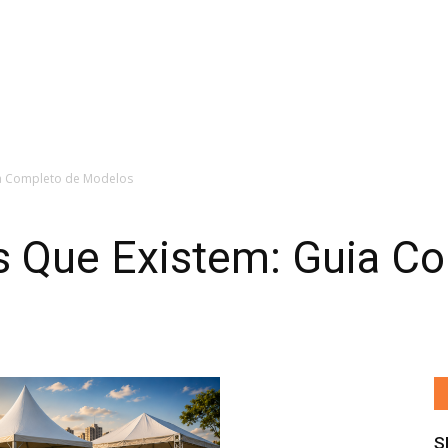
ia Completo de Modelos
s Que Existem: Guia C
S