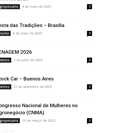
4 de maio de 2023
gropecuária
0
esta das Tradições – Brasília
8 de maio de 2024
rasília
0
ENAGEM 2026
2 de julho de 2026
ventos
0
tock Car – Buenos Aires
21 de setembro de 2023
ventos
0
ongresso Nacional de Mulheres no
gronegócio (CNMA)
19 de março de 2025
gropecuária
0