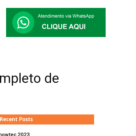
ompleto de
Recent Posts
howtec 2023