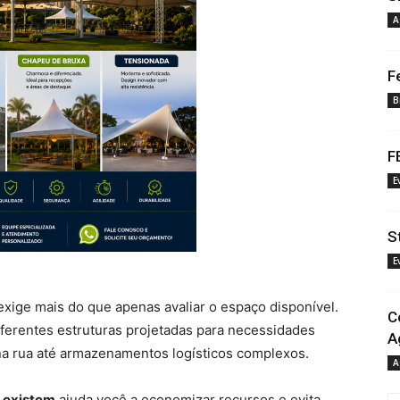
A
F
B
F
E
S
E
exige mais do que apenas avaliar o espaço disponível.
C
ferentes estruturas projetadas para necessidades
A
na rua até armazenamentos logísticos complexos.
A
e existem
ajuda você a economizar recursos e evita