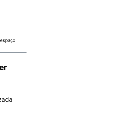
 espaço.
er
zada