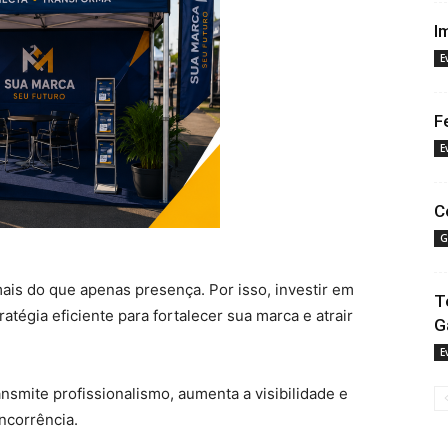
I
E
F
E
C
G
mais do que apenas presença. Por isso, investir em
T
atégia eficiente para fortalecer sua marca e atrair
G
E
nsmite profissionalismo, aumenta a visibilidade e
ncorrência.