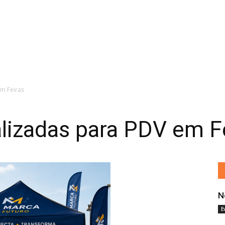
m Feiras
lizadas para PDV em F
N
E