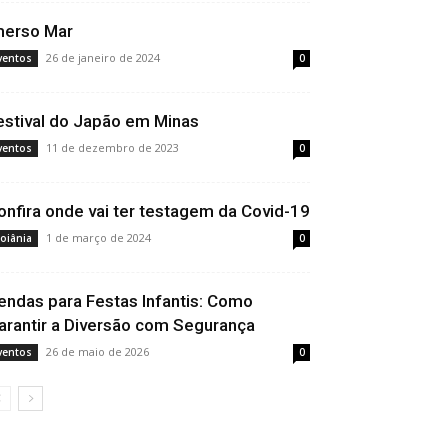
merso Mar
26 de janeiro de 2024
ventos
0
estival do Japão em Minas
11 de dezembro de 2023
ventos
0
onfira onde vai ter testagem da Covid-19
1 de março de 2024
oiânia
0
endas para Festas Infantis: Como
arantir a Diversão com Segurança
26 de maio de 2026
ventos
0