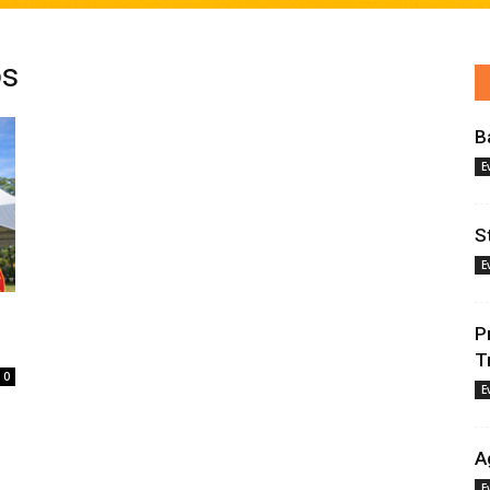
os
B
E
S
E
P
T
0
E
A
E