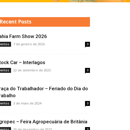
Recent Posts
ahia Farm Show 2026
7 de janeiro de 2026
ventos
0
tock Car – Interlagos
22 de setembro de 2023
ventos
0
raça do Trabalhador – Feriado do Dia do
rabalho
3 de maio de 2024
ventos
0
gropec – Feira Agropecuária de Britânia
20 de dezembro de 2023
ventos
0