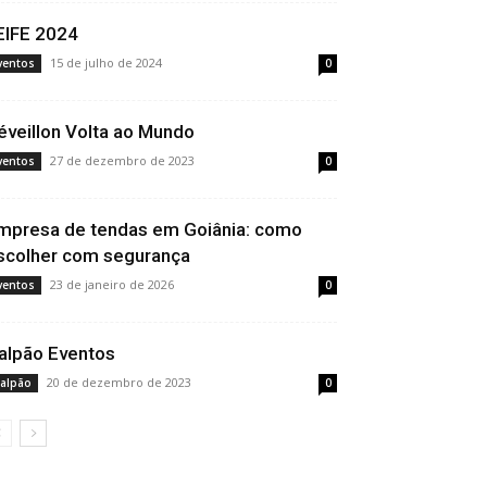
EIFE 2024
15 de julho de 2024
ventos
0
éveillon Volta ao Mundo
27 de dezembro de 2023
ventos
0
mpresa de tendas em Goiânia: como
scolher com segurança
23 de janeiro de 2026
ventos
0
alpão Eventos
20 de dezembro de 2023
alpão
0