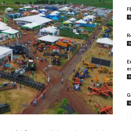
F
E
R
E
E
e
E
G
G