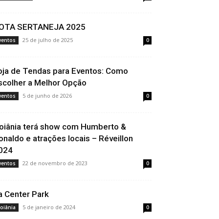
OTA SERTANEJA 2025
25 de julho de 2025
ventos
0
oja de Tendas para Eventos: Como
scolher a Melhor Opção
5 de junho de 2026
ventos
0
oiânia terá show com Humberto &
onaldo e atrações locais – Réveillon
024
22 de novembro de 2023
ventos
0
ta Center Park
5 de janeiro de 2024
oiânia
0