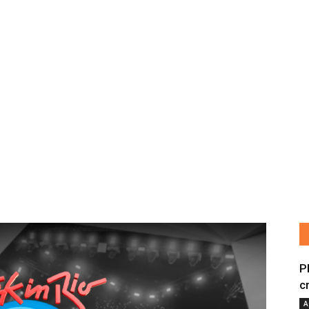
P
c
A