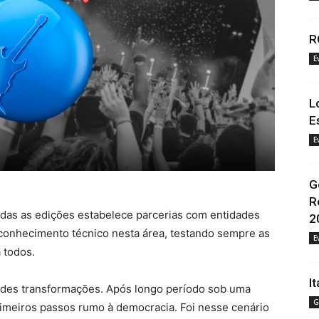
R
E
L
E
E
G
R
odas as edições estabelece parcerias com entidades
2
onhecimento técnico nesta área, testando sempre as
E
 todos.
I
andes transformações. Após longo período sob uma
G
primeiros passos rumo à democracia. Foi nesse cenário