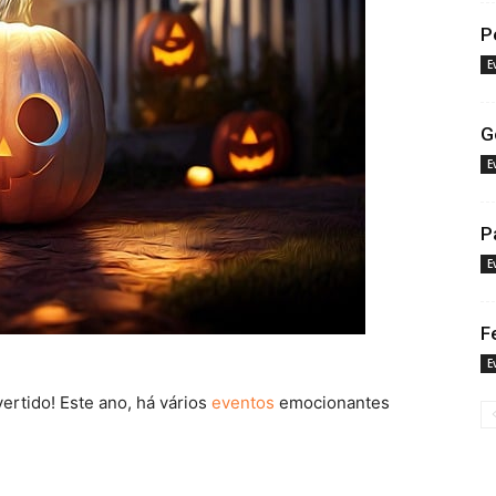
P
E
G
E
P
E
F
E
rtido! Este ano, há vários
eventos
emocionantes