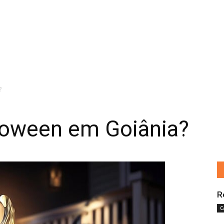
?
lloween em Goiânia?
R
C