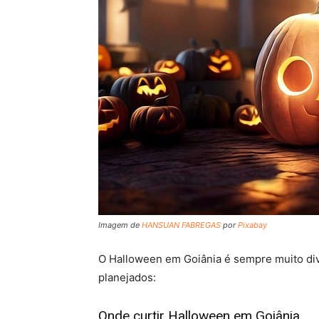
Imagem de
HANSUAN FABREGAS
por
Pixabay
O Halloween em Goiânia é sempre muito dive
planejados:
Onde curtir Halloween em Goiânia