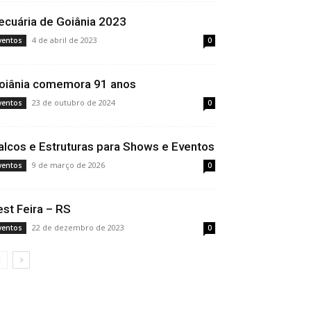
ecuária de Goiânia 2023
4 de abril de 2023
ventos
0
oiânia comemora 91 anos
23 de outubro de 2024
ventos
0
alcos e Estruturas para Shows e Eventos
9 de março de 2026
ventos
0
est Feira – RS
22 de dezembro de 2023
ventos
0