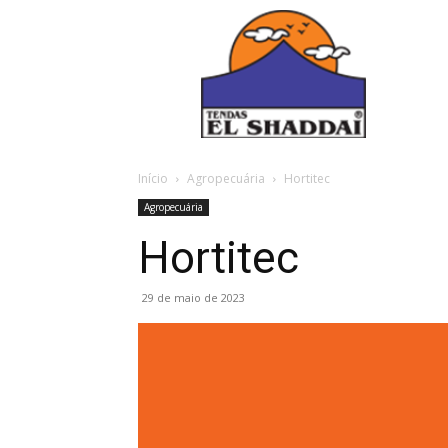
Início
Agropecuária
Hortitec
Agropecuária
Hortitec
29 de maio de 2023