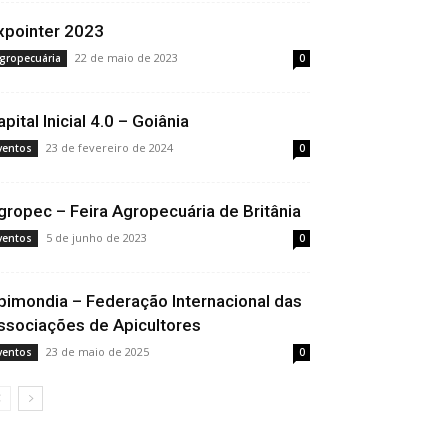
xpointer 2023
22 de maio de 2023
gropecuária
0
pital Inicial 4.0 – Goiânia
23 de fevereiro de 2024
ventos
0
gropec – Feira Agropecuária de Britânia
5 de junho de 2023
ventos
0
pimondia – Federação Internacional das
ssociações de Apicultores
23 de maio de 2025
ventos
0