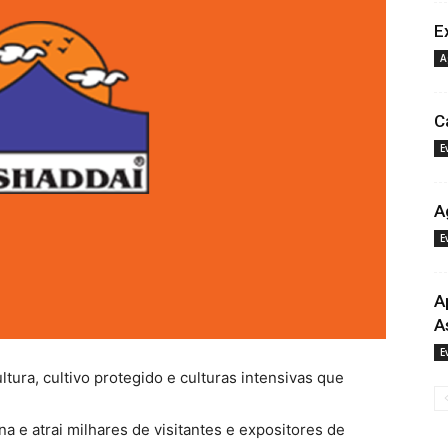
E
A
Ca
E
A
E
A
A
E
tura, cultivo protegido e culturas intensivas que
a e atrai milhares de visitantes e expositores de