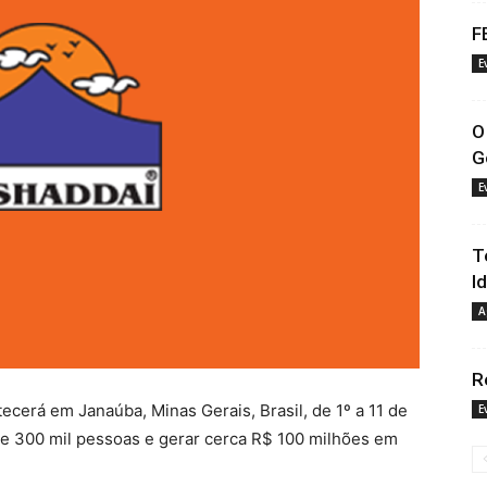
F
E
O
G
E
T
I
A
R
ecerá em Janaúba, Minas Gerais, Brasil, de 1º a 11 de
E
 de 300 mil pessoas e gerar cerca R$ 100 milhões em