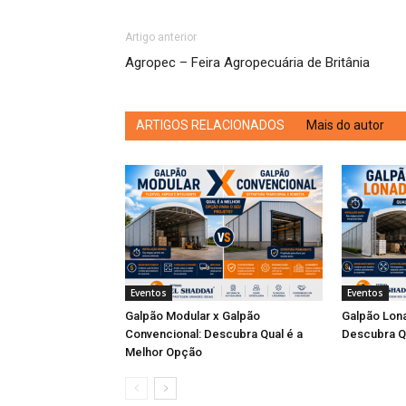
Artigo anterior
Agropec – Feira Agropecuária de Britânia
ARTIGOS RELACIONADOS
Mais do autor
Eventos
Eventos
Galpão Modular x Galpão
Galpão Lona
Convencional: Descubra Qual é a
Descubra Q
Melhor Opção