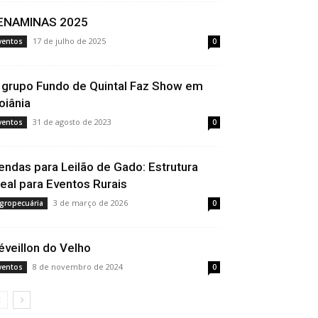
ENAMINAS 2025
17 de julho de 2025
ventos
0
 grupo Fundo de Quintal Faz Show em
oiânia
31 de agosto de 2023
ventos
0
endas para Leilão de Gado: Estrutura
deal para Eventos Rurais
3 de março de 2026
gropecuária
0
éveillon do Velho
8 de novembro de 2024
ventos
0