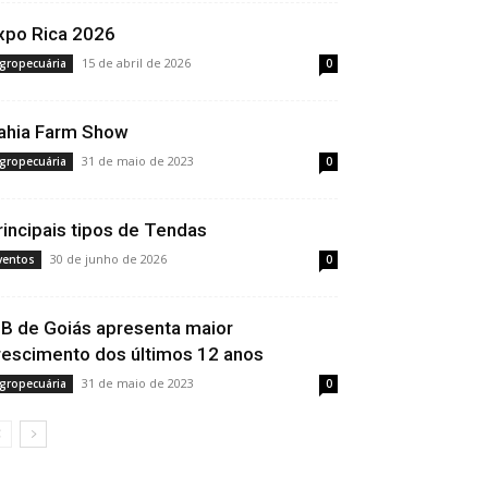
xpo Rica 2026
15 de abril de 2026
gropecuária
0
ahia Farm Show
31 de maio de 2023
gropecuária
0
rincipais tipos de Tendas
30 de junho de 2026
ventos
0
IB de Goiás apresenta maior
rescimento dos últimos 12 anos
31 de maio de 2023
gropecuária
0