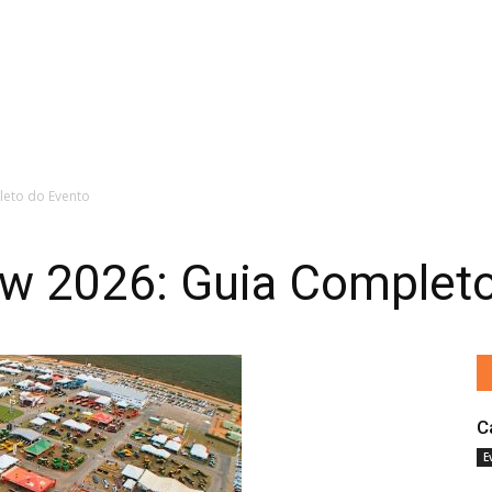
leto do Evento
w 2026: Guia Completo
C
E