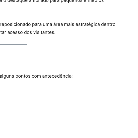
é o destaque ampliado para pequenos e médios
i reposicionado para uma área mais estratégica dentro
itar acesso dos visitantes.
r alguns pontos com antecedência: