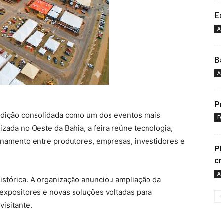
E
A
B
A
P
edição consolidada como um dos eventos mais
E
izada no Oeste da Bahia, a feira reúne tecnologia,
onamento entre produtores, empresas, investidores e
P
c
A
istórica. A organização anunciou ampliação da
 expositores e novas soluções voltadas para
visitante.