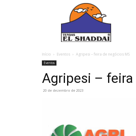
Início
Eventos
Agripesi – feira de negócios MS
Eventos
Agripesi – feir
20 de dezembro de 2023