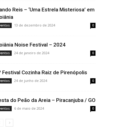
ando Reis – ‘Uma Estrela Misteriosa’ em
oiânia
13 de dezembro de 2024
ventos
0
oiânia Noise Festival – 2024
24 de janeiro de 2024
ventos
0
º Festival Cozinha Raiz de Pirenópolis
24 de junho de 2024
ventos
0
esta do Peão da Areia – Piracanjuba / GO
6 de maio de 2024
ventos
0