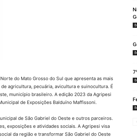
N
G
E
G
E
7
o Norte do Mato Grosso do Sul que apresenta as mais
E
e agricultura, pecuária, avicultura e suinocultura. É
te, município brasileiro. A edição 2023 da Agripesi
F
unicipal de Exposições Balduíno Maffissoni.
E
unicipal de São Gabriel do Oeste e outros parceiros.
 exposições e atividades sociais. A Agripesi visa
cial da região e transformar São Gabriel do Oeste