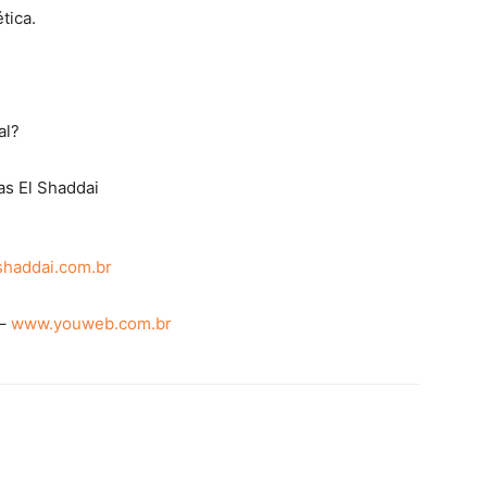
tica.
al?
s El Shaddai
shaddai.com.br
 –
www.youweb.com.br