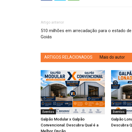
Artigo anterior
510 milhões em arrecadação para o estado de
Goiás
ARTIGOS RELACIONADOS
Mais do autor
Eventos
Eventos
Galpão Modular x Galpão
Galpão Lona
Convencional: Descubra Qual é a
Descubra Q
Melhor Opção