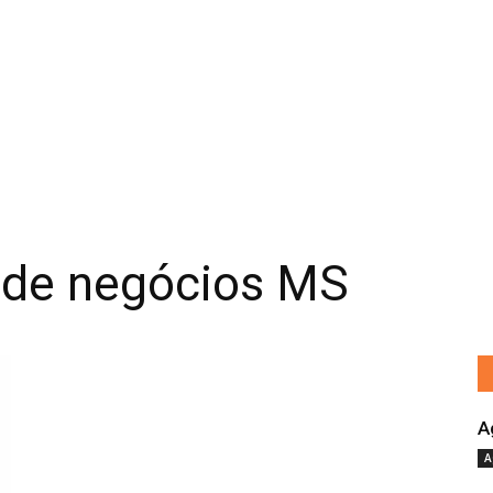
a de negócios MS
A
A